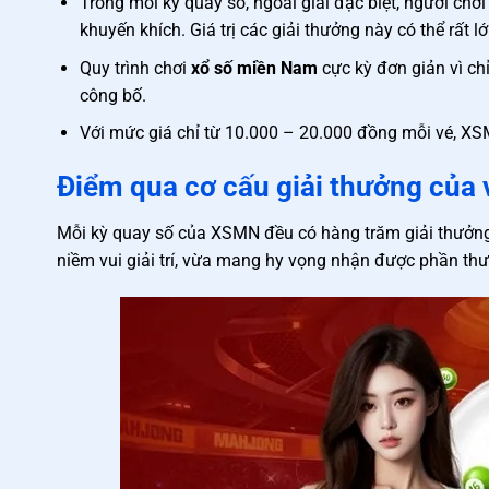
Trong mỗi kỳ quay số, ngoài giải đặc biệt, người chơi
khuyến khích. Giá trị các giải thưởng này có thể rất
Quy trình chơi
xổ số miền Nam
cực kỳ đơn giản vì c
công bố.
Với mức giá chỉ từ 10.000 – 20.000 đồng mỗi vé, XSM
Điểm qua cơ cấu giải thưởng của
Mỗi kỳ quay số của XSMN đều có hàng trăm giải thưởng,
niềm vui giải trí, vừa mang hy vọng nhận được phần th