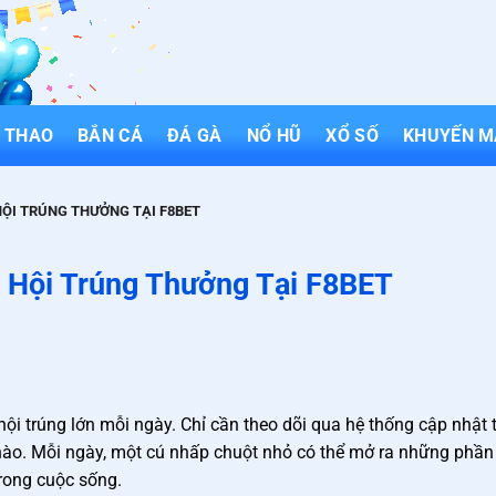
 THAO
BẮN CÁ
ĐÁ GÀ
NỔ HŨ
XỔ SỐ
KHUYẾN M
HỘI TRÚNG THƯỞNG TẠI F8BET
Hội Trúng Thưởng Tại F8BET
 trúng lớn mỗi ngày. Chỉ cần theo dõi qua hệ thống cập nhật t
nào. Mỗi ngày, một cú nhấp chuột nhỏ có thể mở ra những phầ
 trong cuộc sống.