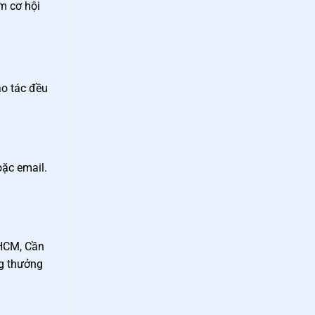
m cơ hội
ao tác đều
oặc email.
.HCM, Cần
ng thưởng