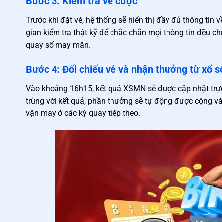
Bước 3: Kiểm tra vé cược
Trước khi đặt vé, hệ thống sẽ hiển thị đầy đủ thông tin 
gian kiểm tra thật kỹ để chắc chắn mọi thông tin đều ch
quay số may mắn.
Bước 4: Đối chiếu vé và nhận thưởng từ xổ 
Vào khoảng 16h15, kết quả XSMN sẽ được cập nhật trực 
trùng với kết quả, phần thưởng sẽ tự động được cộng vào
vận may ở các kỳ quay tiếp theo.