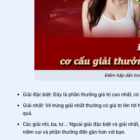
Điểm hấp dẫn tr
Giải đặc biệt: Đây là phần thưởng giá trị cao nhất, có
Giải nhất: Vé trúng giải nhất thường có giá trị lên t
quả.
Các giải nhì, ba, tư…: Ngoài giải đặc biệt và giải nhất
niềm vui và phần thưởng đến gần hơn với bạn.