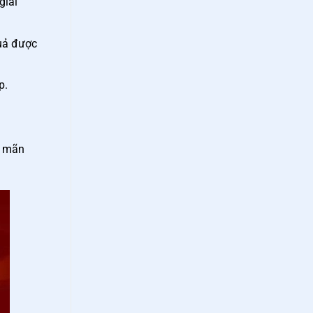
giải
uả được
ập.
a mãn