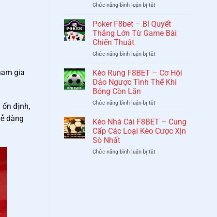
ở
Chức năng bình luận bị tắt
–
Soi
Khám
Kèo
Phá
Poker F8bet – Bí Quyết
Phạt
Mẹo
Thắng Lớn Từ Game Bài
Góc
Chiến
Chiến Thuật
–
Lược
ở
Chức năng bình luận bị tắt
Mở
Poker
Khóa
F8bet
Lợi
tham gia
Kèo Rung F8BET – Cơ Hội
–
Nhuận
Đảo Ngược Tình Thế Khi
Bí
Từ
Bóng Còn Lăn
Quyết
Mọi
ở
Chức năng bình luận bị tắt
Thắng
Tình
 ổn định,
Kèo
Lớn
Huống
 dễ dàng
Rung
Từ
Bóng
Kèo Nhà Cái F8BET – Cung
F8BET
Game
Đá
Cấp Các Loại Kèo Cược Xịn
–
Bài
Sò Nhất
Cơ
Chiến
ở
Chức năng bình luận bị tắt
Hội
Thuật
Kèo
Đảo
Nhà
Ngược
Cái
Tình
F8BET
Thế
–
Khi
Cung
Bóng
Cấp
Còn