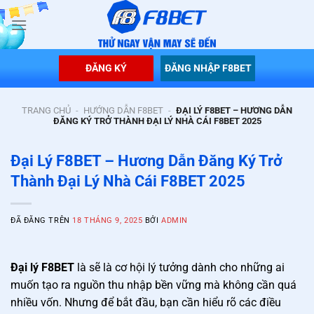
Chuyển
đến
nội
dung
ĐĂNG KÝ
ĐĂNG NHẬP F8BET
TRANG CHỦ
-
HƯỚNG DẪN F8BET
-
ĐẠI LÝ F8BET – HƯƠNG DẪN
ĐĂNG KÝ TRỞ THÀNH ĐẠI LÝ NHÀ CÁI F8BET 2025
Đại Lý F8BET – Hương Dẫn Đăng Ký Trở
Thành Đại Lý Nhà Cái F8BET 2025
ĐÃ ĐĂNG TRÊN
18 THÁNG 9, 2025
BỞI
ADMIN
Đại lý F8BET
là sẽ là cơ hội lý tưởng dành cho những ai
muốn tạo ra nguồn thu nhập bền vững mà không cần quá
nhiều vốn. Nhưng để bắt đầu, bạn cần hiểu rõ các điều