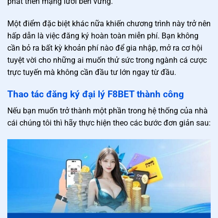
phát triển mạng lưới bền vững.
Một điểm đặc biệt khác nữa khiến chương trình này trở nên
hấp dẫn là việc đăng ký hoàn toàn miễn phí. Bạn không
cần bỏ ra bất kỳ khoản phí nào để gia nhập, mở ra cơ hội
tuyệt vời cho những ai muốn thử sức trong ngành cá cược
trực tuyến mà không cần đầu tư lớn ngay từ đầu.
Thao tác đăng ký đại lý F8BET thành công
Nếu bạn muốn trở thành một phần trong hệ thống của nhà
cái chúng tôi thì hãy thực hiện theo các bước đơn giản sau: