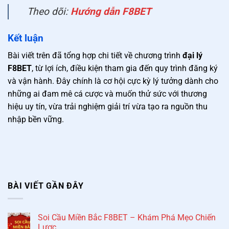
Theo dõi:
Hướng dẫn F8BET
Kết luận
Bài viết trên đã tổng hợp chi tiết về chương trình
đại lý
F8BET
, từ lợi ích, điều kiện tham gia đến quy trình đăng ký
và vận hành. Đây chính là cơ hội cực kỳ lý tưởng dành cho
những ai đam mê cá cược và muốn thử sức với thương
hiệu uy tín, vừa trải nghiệm giải trí vừa tạo ra nguồn thu
nhập bền vững.
BÀI VIẾT GẦN ĐÂY
Soi Cầu Miền Bắc F8BET – Khám Phá Mẹo Chiến
Lược