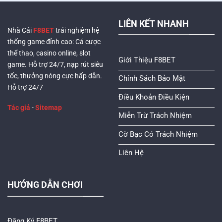
Cung
Khi
Cấp
Bóng
Các
Còn
LIÊN KẾT NHANH
Loại
Lăn
Nhà Cái
F8BET
trải nghiệm hệ
Kèo
thống game đỉnh cao: Cá cược
Cược
Xịn
thể thao, casino online, slot
Giới Thiệu F8BET
Sò
game. Hỗ trợ 24/7, nạp rút siêu
Nhất
tốc, thưởng nóng cực hấp dẫn.
Chính Sách Bảo Mật
Hỗ trợ 24/7
Điều Khoản Điều Kiện
Tác giả
-
Sitemap
Miễn Trừ Trách Nhiệm
Cờ Bạc Có Trách Nhiệm
Liên Hệ
HƯỚNG DẪN CHƠI
Đăng Ký F8BET