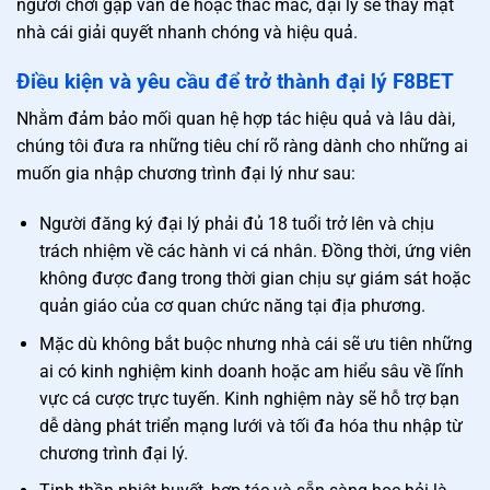
người chơi gặp vấn đề hoặc thắc mắc, đại lý sẽ thay mặt
nhà cái giải quyết nhanh chóng và hiệu quả.
Điều kiện và yêu cầu để trở thành đại lý F8BET
Nhằm đảm bảo mối quan hệ hợp tác hiệu quả và lâu dài,
chúng tôi đưa ra những tiêu chí rõ ràng dành cho những ai
muốn gia nhập chương trình đại lý như sau:
Người đăng ký đại lý phải đủ 18 tuổi trở lên và chịu
trách nhiệm về các hành vi cá nhân. Đồng thời, ứng viên
không được đang trong thời gian chịu sự giám sát hoặc
quản giáo của cơ quan chức năng tại địa phương.
Mặc dù không bắt buộc nhưng nhà cái sẽ ưu tiên những
ai có kinh nghiệm kinh doanh hoặc am hiểu sâu về lĩnh
vực cá cược trực tuyến. Kinh nghiệm này sẽ hỗ trợ bạn
dễ dàng phát triển mạng lưới và tối đa hóa thu nhập từ
chương trình đại lý.