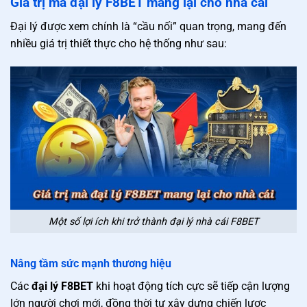
Giá trị mà đại lý F8BET mang lại cho nhà cái
Đại lý được xem chính là “cầu nối” quan trọng, mang đến
nhiều giá trị thiết thực cho hệ thống như sau:
Một số lợi ích khi trở thành đại lý nhà cái F8BET
Nâng tầm sức mạnh thương hiệu
Các
đại lý F8BET
khi hoạt động tích cực sẽ tiếp cận lượng
lớn người chơi mới, đồng thời tự xây dựng chiến lược