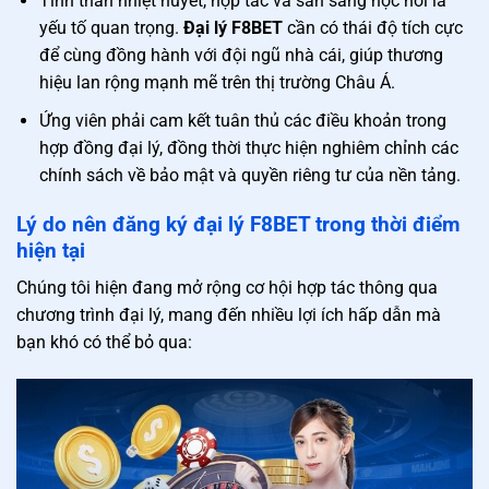
Tinh thần nhiệt huyết, hợp tác và sẵn sàng học hỏi là
yếu tố quan trọng.
Đại lý F8BET
cần có thái độ tích cực
để cùng đồng hành với đội ngũ nhà cái, giúp thương
hiệu lan rộng mạnh mẽ trên thị trường Châu Á.
Ứng viên phải cam kết tuân thủ các điều khoản trong
hợp đồng đại lý, đồng thời thực hiện nghiêm chỉnh các
chính sách về bảo mật và quyền riêng tư của nền tảng.
Lý do nên đăng ký đại lý F8BET trong thời điểm
hiện tại
Chúng tôi hiện đang mở rộng cơ hội hợp tác thông qua
chương trình đại lý, mang đến nhiều lợi ích hấp dẫn mà
bạn khó có thể bỏ qua: