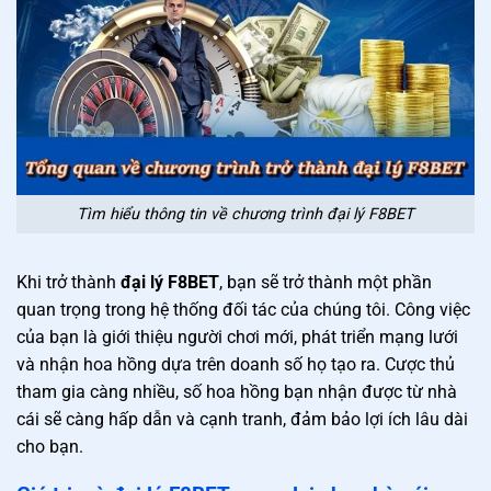
Tìm hiểu thông tin về chương trình đại lý F8BET
Khi trở thành
đại lý F8BET
, bạn sẽ trở thành một phần
quan trọng trong hệ thống đối tác của chúng tôi. Công việc
của bạn là giới thiệu người chơi mới, phát triển mạng lưới
và nhận hoa hồng dựa trên doanh số họ tạo ra. Cược thủ
tham gia càng nhiều, số hoa hồng bạn nhận được từ nhà
cái sẽ càng hấp dẫn và cạnh tranh, đảm bảo lợi ích lâu dài
cho bạn.