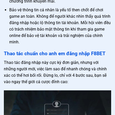
chương trình khuyến mãi.
Bảo vệ thông tin cá nhân là yếu tố then chốt để chơi
game an toàn. Không để người khác nhìn thấy quá trình
đăng nhập hoặc lộ thông tin tài khoản. Mỗi hội viên đều
có trách nhiệm bảo mật thông tin khi tham gia game
online để bảo vệ tài khoản và trải nghiệm của chính
mình.
Thao tác chuẩn cho anh em đăng nhập F8BET
Thao tác đăng nhập này cực kỳ đơn giản, nhưng với
những người mới, việc làm sao để nhanh chóng và chính
xác có thể hơi bối rối. Đừng lo, chỉ với 4 bước sau, bạn sẽ
vào ngay thế giới cá cược đỉnh cao: