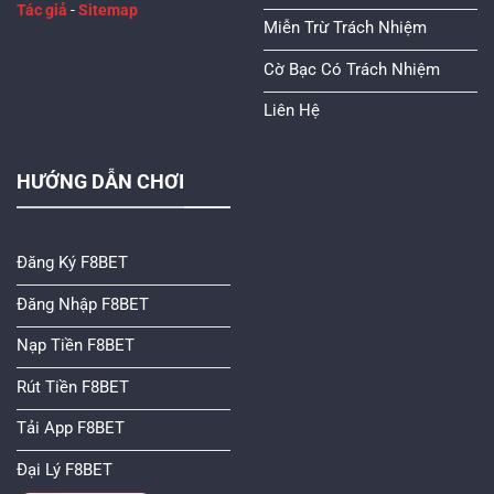
Tác giả
-
Sitemap
Miễn Trừ Trách Nhiệm
Cờ Bạc Có Trách Nhiệm
Liên Hệ
HƯỚNG DẪN CHƠI
Đăng Ký F8BET
Đăng Nhập F8BET
Nạp Tiền F8BET
Rút Tiền F8BET
Tải App F8BET
Đại Lý F8BET