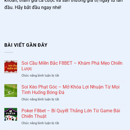
khoản, tham gia cá cược và săn thưởng giá trị ngay từ lần
đầu. Hãy bắt đầu ngay nhé!
BÀI VIẾT GẦN ĐÂY
Soi Cầu Miền Bắc F8BET – Khám Phá Mẹo Chiến
Lược
ở
Chức năng bình luận bị tắt
Soi
Cầu
Soi Kèo Phạt Góc – Mở Khóa Lợi Nhuận Từ Mọi
Miền
Tình Huống Bóng Đá
Bắc
ở
Chức năng bình luận bị tắt
F8BET
Soi
–
Kèo
Poker F8bet – Bí Quyết Thắng Lớn Từ Game Bài
Khám
Phạt
Phá
Chiến Thuật
Góc
Mẹo
ở
Chức năng bình luận bị tắt
–
Chiến
Poker
Mở
Lược