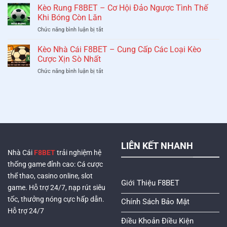
F8bet
Kèo Rung F8BET – Cơ Hội Đảo Ngược Tình Thế
Khóa
–
Lợi
Khi Bóng Còn Lăn
Bí
Nhuận
ở
Chức năng bình luận bị tắt
Quyết
Từ
Kèo
Thắng
Mọi
Rung
Kèo Nhà Cái F8BET – Cung Cấp Các Loại Kèo
Lớn
Tình
F8BET
Từ
Cược Xịn Sò Nhất
Huống
–
Game
Bóng
ở
Chức năng bình luận bị tắt
Cơ
Bài
Đá
Kèo
Hội
Chiến
Nhà
Đảo
Thuật
Cái
Ngược
F8BET
Tình
–
Thế
Cung
Khi
Cấp
Bóng
Các
Còn
LIÊN KẾT NHANH
Loại
Lăn
Nhà Cái
F8BET
trải nghiệm hệ
Kèo
thống game đỉnh cao: Cá cược
Cược
Xịn
thể thao, casino online, slot
Giới Thiệu F8BET
Sò
game. Hỗ trợ 24/7, nạp rút siêu
Nhất
tốc, thưởng nóng cực hấp dẫn.
Chính Sách Bảo Mật
Hỗ trợ 24/7
Điều Khoản Điều Kiện