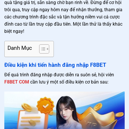
quà tặng giá trị, sẵn sàng chờ bạn rinh về. Đừng để cơ hội
trôi qua, truy cập ngay hôm nay để nhận thưởng, tham gia
các chương trình đặc sắc và tận hưởng niềm vui cá cược
đỉnh cao từ lần truy cập đầu tiên. Một lần thử là thấy khác
biệt ngay!
Danh Mục
Điều kiện khi tiến hành đăng nhập F8BET
Để quá trình đăng nhập được diễn ra suôn sẻ, hội viên
F8BET COM
cần lưu ý một số điều kiện cơ bản sau: