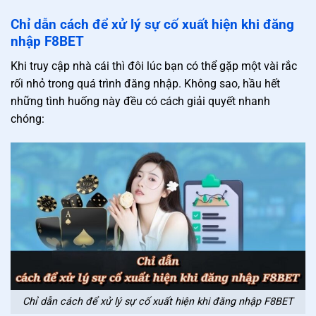
Chỉ dẫn cách để xử lý sự cố xuất hiện khi đăng
nhập F8BET
Khi truy cập nhà cái thì đôi lúc bạn có thể gặp một vài rắc
rối nhỏ trong quá trình đăng nhập. Không sao, hầu hết
những tình huống này đều có cách giải quyết nhanh
chóng:
Chỉ dẫn cách để xử lý sự cố xuất hiện khi đăng nhập F8BET