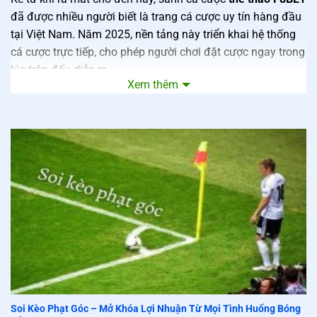
đã được nhiều người biết là trang cá cược uy tín hàng đầu
tại Việt Nam. Năm 2025, nền tảng này triển khai hệ thống
cá cược trực tiếp, cho phép người chơi đặt cược ngay trong
lúc trận đấu diễn ra.
Xem thêm
Những điểm cơ bản cần biết về thể thao F8BET
Bên cạnh đó,
nhà cái F8BET
chúng tôi còn đầu tư mạnh
Soi Kèo Phạt Góc – Mở Khóa Lợi Nhuận Từ Mọi Tình Huống Bóng
vào công nghệ, đặc biệt là AI và Big Data, nhằm nâng cao