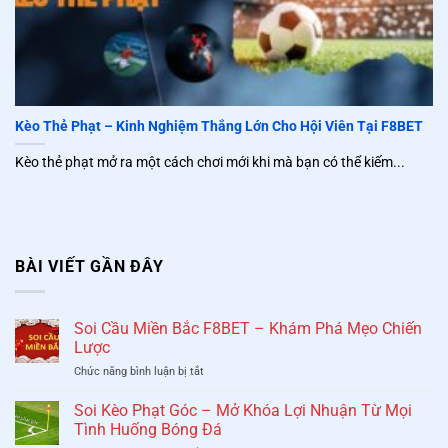
Nhờ hệ thống cá cược trực tiếp, người chơi có thể theo dõi
diễn biến trận đấu theo thời gian thực ngay trên website
hoặc ứng dụng di động. Điều này giúp bạn đưa ra những
quyết định đặt cược thông minh hơn, dựa trên những gì
Kèo Thẻ Phạt – Kinh Nghiệm Thắng Lớn Cho Hội Viên Tại F8BET
đang diễn ra trên sân thay vì chỉ dự đoán trước khi trận
đấu bắt đầu.
Kèo thẻ phạt mở ra một cách chơi mới khi mà bạn có thể kiếm...
Đối tác danh tiếng cam kết uy tín tại thể thao
F8BET
Chuyên mục này hiện đang hợp tác với 11 thương hiệu uy
BÀI VIẾT GẦN ĐÂY
tín, đều là những tên tuổi quen thuộc trong ngành cá cược
trực tuyến. Một số đối tác nổi bật được nhiều người chú ý
Soi Cầu Miền Bắc F8BET – Khám Phá Mẹo Chiến
đến bao gồm:
Lược
ở
Chức năng bình luận bị tắt
Soi
Cầu
Soi Kèo Phạt Góc – Mở Khóa Lợi Nhuận Từ Mọi
Miền
Tình Huống Bóng Đá
Bắc