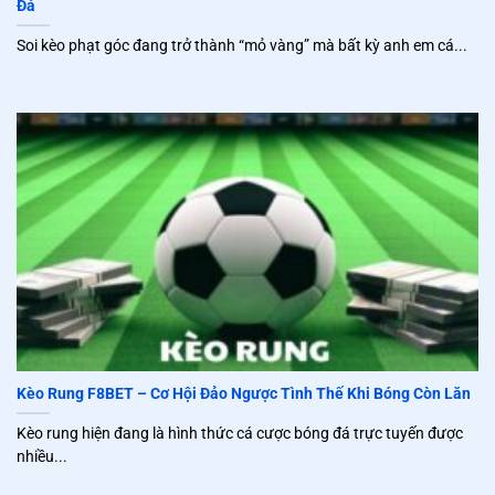
Đá
trải nghiệm cho người chơi và đảm bảo độ chính xác của
Soi kèo phạt góc đang trở thành “mỏ vàng” mà bất kỳ anh em cá...
tỷ lệ cược. Nhờ những nỗ lực này, sảnh cược này đã liên
tục mở rộng cộng đồng khách hàng trung thành và mới.
Các ưu điểm vượt trội tại thể thao F8BET
Chính những thế mạnh sau đây đã biến chuyên mục này
trở thành lựa chọn hàng đầu cho cộng đồng người chơi
yêu thích cá cược thể thao.
Tỷ lệ kèo cạnh tranh hàng đầu thế giới tại thể thao F8BET
Mức tỷ lệ thưởng thắng cược của chuyên mục đã được đội
ngũ chuyên gia giàu kinh nghiệm tính toán kỹ lưỡng cũng
như được cập nhật liên tục theo thời gian thực, sát với từng
diễn biến của trận đấu.
Kèo Rung F8BET – Cơ Hội Đảo Ngược Tình Thế Khi Bóng Còn Lăn
Kèo rung hiện đang là hình thức cá cược bóng đá trực tuyến được
Ngoài ra, chúng tôi mở ra đa dạng các loại kèo, từ kèo
nhiều...
châu Á, châu Âu, tài xỉu, tỷ số chính xác, đến kèo phạt góc,