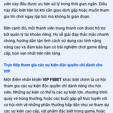
viên này đều được ưu tiên xử lý trong thời gian ngắn. Điều
này đặc biệt tiện lợi khi cần giao dịch gấp hoặc muốn tham
gia trò chơi ngay lập tức mà không bị gián đoạn.
Bên cạnh đó, mỗi thành viên trung thành còn được hỗ trợ
bởi quản lý tài khoản riêng. Họ sẽ giải đáp thắc mắc nhanh
chóng, hướng dẫn tận tình cách sử dụng các tính năng
nâng cao và đảm bảo bạn có trải nghiệm chơi game đẳng
cấp, trọn vẹn nhất trên nền tảng.
Trực tiếp tham gia các sự kiện độc quyền chỉ dành cho
VIP
Một điểm nhấn khiến
VIP F8BET
khác biệt chính là cơ hội
tham gia các sự kiện độc quyền chỉ dành riêng cho hội
viên. Những sự kiện có thể là các sự kiện lớn, chương trình
quay vé trúng thưởng, hoặc các buổi gặp gỡ trực tuyến với
cơ hội rinh về những phần thưởng hấp dẫn như vé tham dự
các sự kiện cao cấp, vật phẩm đặc biệt trong game, hoặc