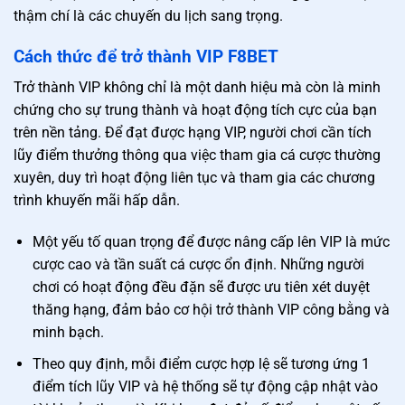
thậm chí là các chuyến du lịch sang trọng.
Cách thức để trở thành VIP F8BET
Trở thành VIP không chỉ là một danh hiệu mà còn là minh
chứng cho sự trung thành và hoạt động tích cực của bạn
trên nền tảng. Để đạt được hạng VIP, người chơi cần tích
lũy điểm thưởng thông qua việc tham gia cá cược thường
xuyên, duy trì hoạt động liên tục và tham gia các chương
trình khuyến mãi hấp dẫn.
Một yếu tố quan trọng để được nâng cấp lên VIP là mức
cược cao và tần suất cá cược ổn định. Những người
chơi có hoạt động đều đặn sẽ được ưu tiên xét duyệt
thăng hạng, đảm bảo cơ hội trở thành VIP công bằng và
minh bạch.
Theo quy định, mỗi điểm cược hợp lệ sẽ tương ứng 1
điểm tích lũy VIP và hệ thống sẽ tự động cập nhật vào