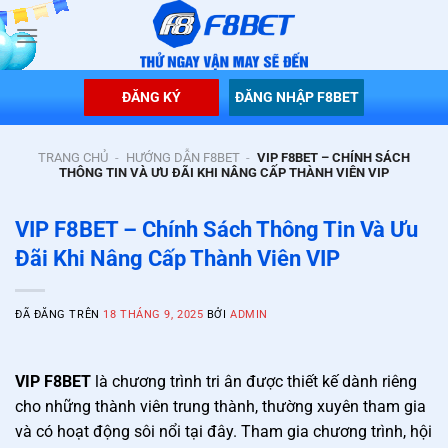
Chuyển
đến
nội
dung
ĐĂNG KÝ
ĐĂNG NHẬP F8BET
TRANG CHỦ
-
HƯỚNG DẪN F8BET
-
VIP F8BET – CHÍNH SÁCH
THÔNG TIN VÀ ƯU ĐÃI KHI NÂNG CẤP THÀNH VIÊN VIP
VIP F8BET – Chính Sách Thông Tin Và Ưu
Đãi Khi Nâng Cấp Thành Viên VIP
ĐÃ ĐĂNG TRÊN
18 THÁNG 9, 2025
BỞI
ADMIN
VIP F8BET
là chương trình tri ân được thiết kế dành riêng
cho những thành viên trung thành, thường xuyên tham gia
và có hoạt động sôi nổi tại đây. Tham gia chương trình, hội