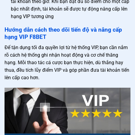
tài khoản theo giờ. Khi bạn đạt đủ số điểm cho một cấp
bậc nhất định, tài khoản sẽ được tự động nâng cấp lên
hạng VIP tương ứng
Hướng dẫn cách theo dõi tiến độ và nâng cấp
hạng VIP F8BET
Để tận dụng tối đa quyền lợi từ hệ thống VIP, bạn cần nắm
rõ cách hệ thống ghi nhận hoạt động và cơ chế thăng
hạng. Mỗi thao tác cá cược bạn thực hiện, dù thắng hay
thua, đều tích lũy điểm VIP và góp phần đưa tài khoản tiến
lên cấp cao hơn.