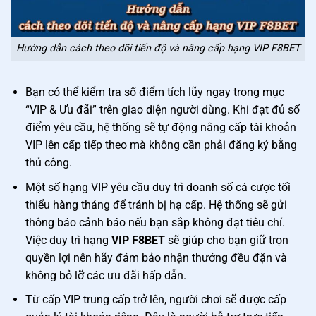
Hướng dẫn cách theo dõi tiến độ và nâng cấp hạng VIP F8BET
Bạn có thể kiểm tra số điểm tích lũy ngay trong mục
“VIP & Ưu đãi” trên giao diện người dùng. Khi đạt đủ số
điểm yêu cầu, hệ thống sẽ tự động nâng cấp tài khoản
VIP lên cấp tiếp theo mà không cần phải đăng ký bằng
thủ công.
Một số hạng VIP yêu cầu duy trì doanh số cá cược tối
thiểu hàng tháng để tránh bị hạ cấp. Hệ thống sẽ gửi
thông báo cảnh báo nếu bạn sắp không đạt tiêu chí.
Việc duy trì hạng
VIP F8BET
sẽ giúp cho bạn giữ trọn
quyền lợi nên hãy đảm bảo nhận thưởng đều đặn và
không bỏ lỡ các ưu đãi hấp dẫn.
Từ cấp VIP trung cấp trở lên, người chơi sẽ được cấp