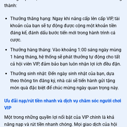
thành:
Thưởng thăng hạng: Ngay khi nâng cấp lên cấp VIP, tài
khoản của bạn sẽ tự động được cộng một khoản tiền
đáng kể, đánh dấu bước tiến mới trong hành trình cá
cược.
Thưởng hàng tháng: Vào khoảng 1:00 sáng ngày mùng
1 hàng tháng, hệ thống sẽ phát thưởng tự động cho tất
cả hội viên VIP, đảm bảo bạn luôn nhận lợi ích đều đặn.
Thưởng sinh nhật: Đến ngày sinh nhật của bạn, dựa
theo thông tin đăng ký, nhà cái sẽ tiến hành gửi tặng
món quà đặc biệt để chúc mừng ngày quan trọng này.
Ưu đãi nạp/rút tiền nhanh và dịch vụ chăm sóc người chơi
VIP
Một trong những quyền lợi nổi bật của VIP chính là khả
năng nạp và rút tiền nhanh chóng. Mọi giao dịch của hội