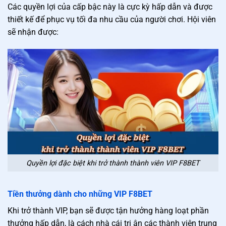
Các quyền lợi của cấp bậc này là cực kỳ hấp dẫn và được
thiết kế để phục vụ tối đa nhu cầu của người chơi. Hội viên
sẽ nhận được:
Quyền lợi đặc biệt khi trở thành thành viên VIP F8BET
Tiền thưởng dành cho những VIP F8BET
Khi trở thành VIP, bạn sẽ được tận hưởng hàng loạt phần
thưởng hấp dẫn, là cách nhà cái tri ân các thành viên trung