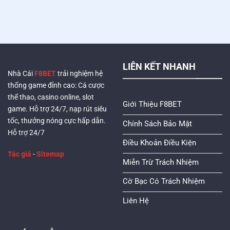
Hội
Chiến
Nhà
Đảo
Thuật
Cái
Ngược
F8BET
Tình
–
Thế
Cung
Khi
Cấp
Bóng
Các
Còn
LIÊN KẾT NHANH
Loại
Lăn
Nhà Cái
F8BET
trải nghiệm hệ
Kèo
thống game đỉnh cao: Cá cược
Cược
Xịn
thể thao, casino online, slot
Giới Thiệu F8BET
Sò
game. Hỗ trợ 24/7, nạp rút siêu
Nhất
tốc, thưởng nóng cực hấp dẫn.
Chính Sách Bảo Mật
Hỗ trợ 24/7
Điều Khoản Điều Kiện
Tác giả
-
Sitemap
Miễn Trừ Trách Nhiệm
Cờ Bạc Có Trách Nhiệm
Liên Hệ