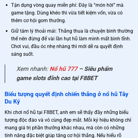
Tận dụng vòng quay miễn phí: Đây là “món hời” mà
game tặng. Dùng khéo thì vừa tiết kiệm vốn, vừa có
thêm cơ hội gom thưởng.
Giữ tâm lý thoải mái: Thắng thua là chuyện bình thường
thế nên đừng để vài lần hụt hũ làm mình mất bình tĩnh.
Chơi vui, đầu óc nhẹ nhàng thì mới dễ ra quyết định
sáng suốt.
Xem nhanh:
Nổ hũ 777
– Siêu phẩm
game slots đỉnh cao tại F8BET
Biểu tượng quyết định chiến thắng ở nổ hũ Tây
Du Ký
Khi chơi nổ hũ tại F8BET, anh em sẽ thấy đầy những biểu
tượng độc đáo và vô cùng đẹp mắt. Mỗi ký hiệu không chỉ
mang giá trị phần thưởng khác nhau, mà còn có những
tính năng đặc biệt giúp tăng cơ hội thắng. Nếu hiểu rõ