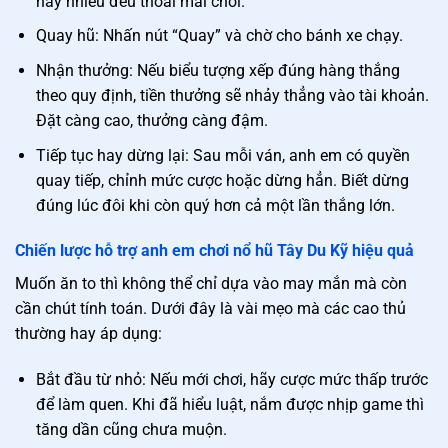
hay nhiều đều thoải mái chơi.
Quay hũ: Nhấn nút “Quay” và chờ cho bánh xe chạy.
Nhận thưởng: Nếu biểu tượng xếp đúng hàng thắng
theo quy định, tiền thưởng sẽ nhảy thẳng vào tài khoản.
Đặt càng cao, thưởng càng đậm.
Tiếp tục hay dừng lại: Sau mỗi ván, anh em có quyền
quay tiếp, chỉnh mức cược hoặc dừng hẳn. Biết dừng
đúng lúc đôi khi còn quý hơn cả một lần thắng lớn.
Chiến lược hỗ trợ anh em chơi nổ hũ Tây Du Kỹ hiệu quả
Muốn ăn to thì không thể chỉ dựa vào may mắn mà còn
cần chút tính toán. Dưới đây là vài mẹo mà các cao thủ
thường hay áp dụng:
Bắt đầu từ nhỏ: Nếu mới chơi, hãy cược mức thấp trước
để làm quen. Khi đã hiểu luật, nắm được nhịp game thì
tăng dần cũng chưa muộn.