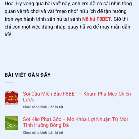
Hoa. Hy vọng qua bài viết này, anh em đã có cái nhìn tổng
quan về trò chơi và vài “mẹo nhỏ” hữu ích để tận hưởng
trọn vẹn hành trình săn hũ tại sảnh
Nổ hũ F8BET
. Giờ thì
chỉ còn một việc đăng nhập, quay hũ và để may mắn dẫn
lối!
BÀI VIẾT GẦN ĐÂY
Soi Cầu Miền Bắc F8BET – Khám Phá Mẹo Chiến
Lược
ở
Chức năng bình luận bị tắt
Soi
Cầu
Soi Kèo Phạt Góc – Mở Khóa Lợi Nhuận Từ Mọi
Miền
Tình Huống Bóng Đá
Bắc
ở
Chức năng bình luận bị tắt
F8BET
Soi
–