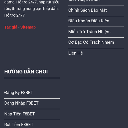
game. Hỗ trợ 24/7, nạp rút siêu
Nhất
tốc, thưởng nóng cực hấp dẫn.
Chính Sách Bảo Mật
Hỗ trợ 24/7
Điều Khoản Điều Kiện
Tác giả
-
Sitemap
Miễn Trừ Trách Nhiệm
Cờ Bạc Có Trách Nhiệm
Liên Hệ
HƯỚNG DẪN CHƠI
Đăng Ký F8BET
Đăng Nhập F8BET
Nạp Tiền F8BET
Rút Tiền F8BET