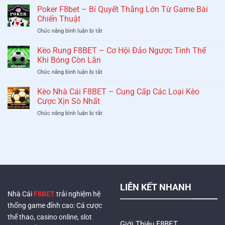
Kèo
Poker F8bet – Bí Quyết Thắng Lớn Từ Game Bài
Khám
Phạt
Phá
Chiến Thuật
Góc
Mẹo
ở
Chức năng bình luận bị tắt
–
Chiến
Poker
Mở
Lược
F8bet
Kèo Rung F8BET – Cơ Hội Đảo Ngược Tình Thế
Khóa
–
Lợi
Khi Bóng Còn Lăn
Bí
Nhuận
ở
Chức năng bình luận bị tắt
Quyết
Từ
Kèo
Thắng
Mọi
Rung
Kèo Nhà Cái F8BET – Cung Cấp Các Loại Kèo
Lớn
Tình
F8BET
Từ
Cược Xịn Sò Nhất
Huống
–
Game
Bóng
ở
Chức năng bình luận bị tắt
Cơ
Bài
Đá
Kèo
Hội
Chiến
Nhà
Đảo
Thuật
Cái
Ngược
F8BET
Tình
–
Thế
Cung
Khi
Cấp
Bóng
Các
Còn
LIÊN KẾT NHANH
Loại
Lăn
Nhà Cái
F8BET
trải nghiệm hệ
Kèo
thống game đỉnh cao: Cá cược
Cược
Xịn
thể thao, casino online, slot
Giới Thiệu F8BET
Sò