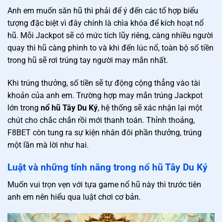
Anh em muốn săn hũ thì phải để ý đến các tổ hợp biểu
tượng đặc biệt vì đây chính là chìa khóa để kích hoạt nổ
hũ. Mỗi Jackpot sẽ có mức tích lũy riêng, càng nhiều người
quay thì hũ càng phình to và khi đến lúc nổ, toàn bộ số tiền
trong hũ sẽ rơi trúng tay người may mắn nhất.
Khi trúng thưởng, số tiền sẽ tự động cộng thẳng vào tài
khoản của anh em. Trường hợp may mắn trúng Jackpot
lớn trong
nổ hũ Tây Du Ký
, hệ thống sẽ xác nhận lại một
chút cho chắc chắn rồi mới thanh toán. Thỉnh thoảng,
F8BET còn tung ra sự kiện nhân đôi phần thưởng, trúng
một lần mà lời như hai.
Luật và những tính năng trong nổ hũ Tây Du Ký
Muốn vui trọn vẹn với tựa game nổ hũ này thì trước tiên
anh em nên hiểu qua luật chơi cơ bản.