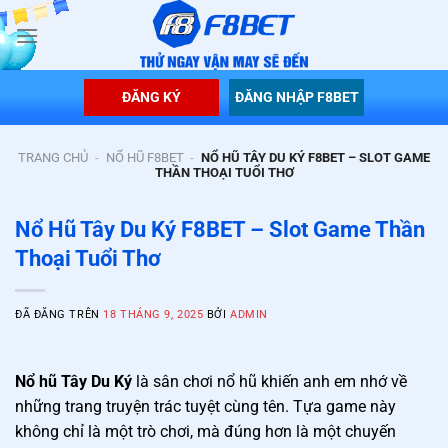
Chuyển
đến
nội
dung
ĐĂNG KÝ
ĐĂNG NHẬP F8BET
TRANG CHỦ
-
NỔ HŨ F8BET
-
NỔ HŨ TÂY DU KÝ F8BET – SLOT GAME
THẦN THOẠI TUỔI THƠ
Nổ Hũ Tây Du Ký F8BET – Slot Game Thần
Thoại Tuổi Thơ
ĐÃ ĐĂNG TRÊN
18 THÁNG 9, 2025
BỞI
ADMIN
Nổ hũ Tây Du Ký
là sân chơi nổ hũ khiến anh em nhớ về
những trang truyện trác tuyệt cùng tên. Tựa game này
không chỉ là một trò chơi, mà đúng hơn là một chuyến